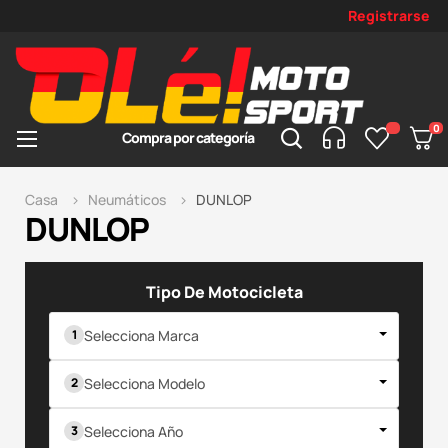
Registrarse
0
Toggle
☰
Compra por categoría
navigation
Casa
Neumáticos
DUNLOP
DUNLOP
Tipo De Motocicleta
Selecciona Marca
Selecciona Modelo
Selecciona Año