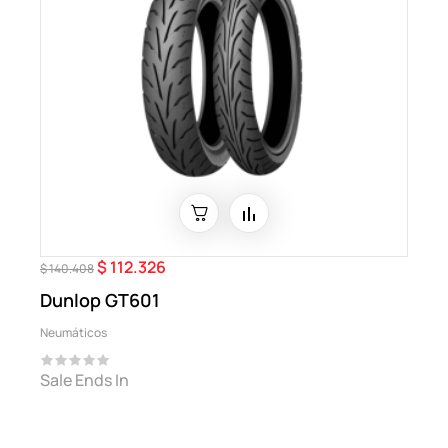
$ 112.326
Precio
Precio
$ 140.408
regular
Dunlop GT601
Neumáticos
Sale Ends In