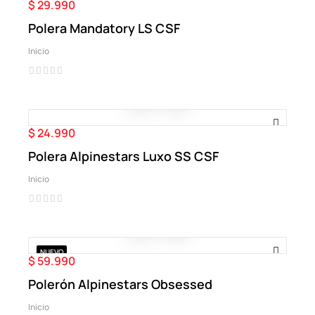
$ 29.990
Precio
Polera Mandatory LS CSF
Inicio
$ 24.990
Precio
Polera Alpinestars Luxo SS CSF
Inicio
NUEVO
$ 59.990
Precio
Polerón Alpinestars Obsessed
Inicio