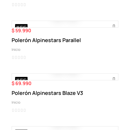
NUEVO
$ 59.990
Precio
Polerón Alpinestars Parallel
Inicio
NUEVO
$ 69.990
Precio
Polerón Alpinestars Blaze V3
Inicio