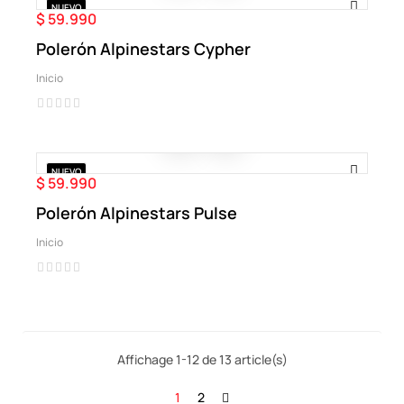
NUEVO
$ 59.990
Precio
Polerón Alpinestars Cypher
Inicio
NUEVO
$ 59.990
Precio
Polerón Alpinestars Pulse
Inicio
Affichage 1-12 de 13 article(s)
1
2