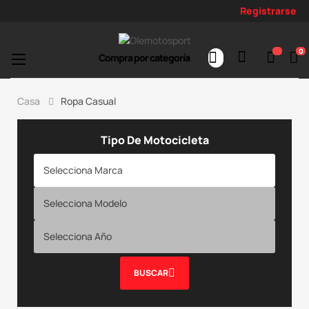
Registrarse
0
Toggle
☰
Compra por categoría
navigation
Casa
Ropa Casual
Tipo De Motocicleta
BUSCAR